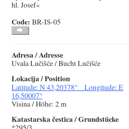
hl. Josef«
Code:
BR-IS-0
Adresa / Adresse
Uvala Lučišće / Bucht Lučišće
Lokacija
/ Position
Latitude: N 43,20378° Longitude: E
16,50007°
Visina / Höhe: 2 m
Katastarska čestica
/ Grundstücke
*295/3