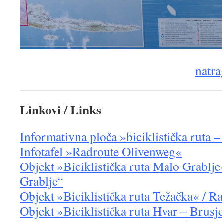
natra
Linkovi / Links
Informativna ploča »biciklistička ruta –
Infotafel »Radroute Olivenweg«
Objekt »Biciklistička ruta Malo Grablj
Grablje“
Objekt »Biciklistička ruta Težačka« / R
Objekt »Biciklistička ruta Hvar – Brusje