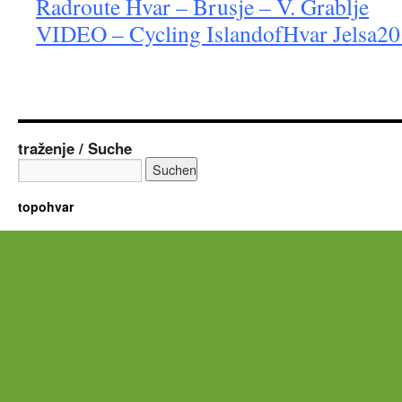
Radroute Hvar – Brusje – V. Grablje
VIDEO – Cycling IslandofHvar Jelsa2
traženje / Suche
topohvar