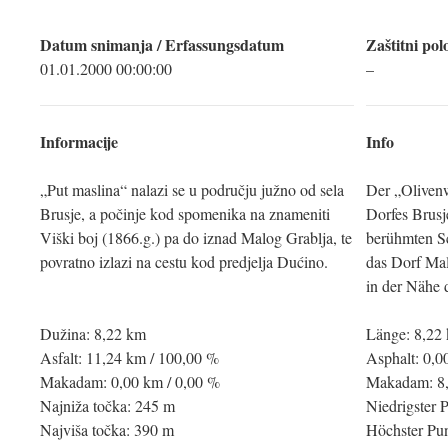
Datum snimanja / Erfassungsdatum
Zaštitni pol
01.01.2000 00:00:00
–
Informacije
Info
„Put maslina“ nalazi se u području južno od sela
Der „Olivenw
Brusje, a počinje kod spomenika na znameniti
Dorfes Brusj
Viški boj (1866.g.) pa do iznad Malog Grablja, te
berühmten Sc
povratno izlazi na cestu kod predjelja Dućino.
das Dorf Mal
in der Nähe 
Dužina: 8,22 km
Länge: 8,22
Asfalt: 11,24 km / 100,00 %
Asphalt: 0,0
Makadam: 0,00 km / 0,00 %
Makadam: 8,
Najniža točka: 245 m
Niedrigster 
Najviša točka: 390 m
Höchster Pu