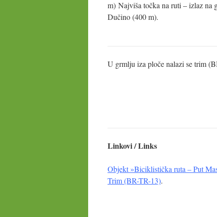
m) Najviša točka na ruti – izlaz na g
Dučino (400 m).
U grmlju iza ploče nalazi se trim (
Linkovi / Links
Objekt »Biciklistička ruta – Put M
Trim (BR-TR-13)
.