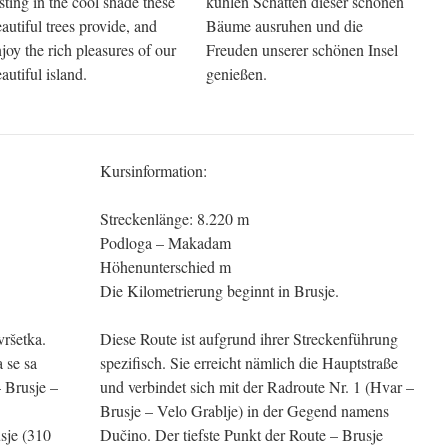
sting in the cool shade these
kühlen Schatten dieser schönen
autiful trees provide, and
Bäume ausruhen und die
joy the rich pleasures of our
Freuden unserer schönen Insel
autiful island.
genießen.
Kursinformation:
Streckenlänge: 8.220 m
Podloga – Makadam
Höhenunterschied m
Die Kilometrierung beginnt in Brusje.
vršetka.
Diese Route ist aufgrund ihrer Streckenführung
a se sa
spezifisch. Sie erreicht nämlich die Hauptstraße
– Brusje –
und verbindet sich mit der Radroute Nr. 1 (Hvar –
Brusje – Velo Grablje) in der Gegend namens
sje (310
Dučino. Der tiefste Punkt der Route – Brusje