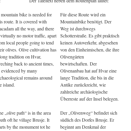
:
Der Tafeltext neben dem Routenplan lautet:
 mountain bike is needed for
Für diese Route wird ein
is route. It is covered with
Mountainbike benötigt. Der
acadam all the way, and there
Weg ist durchwegs
 virtually no motor traffic, apart
Schotterstraße. Es gibt praktisch
om local people going to tend
keinen Autoverkehr, abgesehen
eir olives. Olive cultivation has
von den Einheimischen, die ihre
long tradition on Hvar,
Olivengärten
reching back to ancient times,
bewirtschaften. Der
s evidenced by many
Olivenanbau hat auf Hvar eine
rchaeological remains around
lange Tradition, die bis in die
e island.
Antike zurückreicht, wie
zahlreiche archäologische
Überreste auf der Insel belegen.
e „olive path“ is in the area
Der „Olivenweg“ befindet sich
uth oft he village Brusje. It
südlich des Dorfes Brusje. Er
arts by the monument tot he
beginnt am Denkmal der