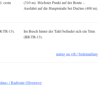
l. cestu
(310 m). Höchster Punkt auf der Route –
Ausfahrt auf die Hauptstraße bei Dučino (400 m).
BR-TR-13).
Im Busch hinter der Tafel befindet sich ein Trim
(BR-TR-13).
natrag na vrh / Seitenanfang
aslina« / Radroute Olivenweg