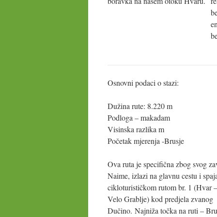
boravka na našem otoku Hvaru.
re
be
en
be
Osnovni podaci o stazi:
Dužina rute: 8.220 m
Podloga – makadam
Visinska razlika m
Početak mjerenja -Brusje
Ova ruta je specifična zbog svog za
Naime, izlazi na glavnu cestu i spaj
cikloturističkom rutom br. 1 (Hvar 
Velo Grablje) kod predjela zvanog
Dučino. Najniža točka na ruti – Bru