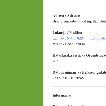
Adresa / Adresse
Brusje, jugoistočno od mjesta / Brus
Lokacija
/ Position
Latitude: N 43,18287° Longitude
Visina / Höhe: 370 m
Katastarska čestica
/ Grundstück
7031
Datum snimanja / Erfassungsda
25.05.2016 10:20:45
Informacije