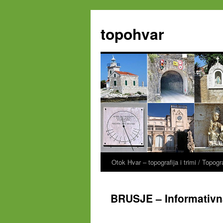
Zum
Inhalt
topohvar
springen
Otok Hvar – topografija i trimi / Topog
BRUSJE – Informativna