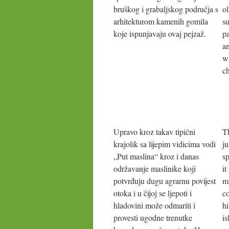
bruškog i grabaljskog područja s
ol
arhitekturom kamenih gomila
su
koje ispunjavaju ovaj pejzaž.
pa
a
w
ch
Upravo kroz takav tipični
Th
krajolik sa lijepim vidicima vodi
ju
„Put maslina“ kroz i danas
sp
održavanje maslinike koji
it
potvrđuju dugu agrarnu povijest
ma
otoka i u čijoj se ljepoti i
c
hladovini može odmariti i
hi
provesti ugodne trenutke
i