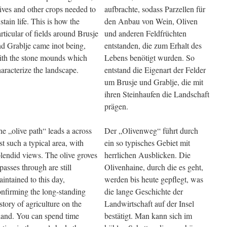
ives and other crops needed to
aufbrachte, sodass Parzellen für
stain life. This is how the
den Anbau von Wein, Oliven
rticular of fields around Brusje
und anderen Feldfrüchten
nd Grablje came inot being,
entstanden, die zum Erhalt des
ith the stone mounds which
Lebens benötigt wurden. So
aracterize the landscape.
entstand die Eigenart der Felder
um Brusje und Grablje, die mit
ihren Steinhaufen die Landschaft
prägen.
e „olive path“ leads a across
Der „Olivenweg“ führt durch
st such a typical area, with
ein so typisches Gebiet mit
lendid views. The olive groves
herrlichen Ausblicken. Die
 passes through are still
Olivenhaine, durch die es geht,
intained to this day,
werden bis heute gepflegt, was
onfirming the long-standing
die lange Geschichte der
story of agriculture on the
Landwirtschaft auf der Insel
sland. You can spend time
bestätigt. Man kann sich im