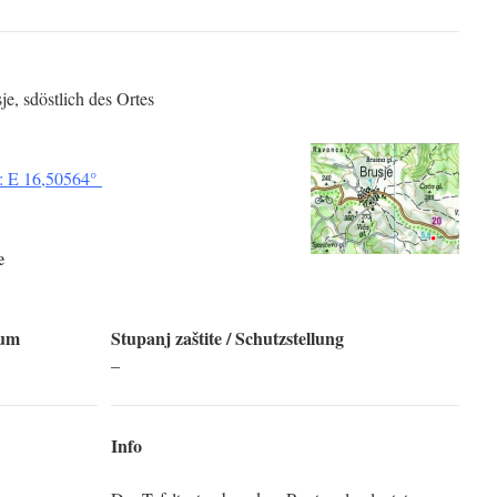
je, sdöstlich des Ortes
: E 16,50564°
e
tum
Stupanj zaštite
/ Schutzstellung
–
Info