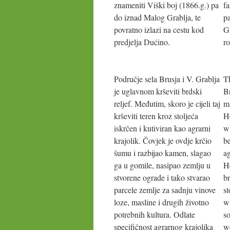
znameniti Viški boj (1866.g.) pa
fa
do iznad Malog Grablja, te
pa
povratno izlazi na cestu kod
Gr
predjelja Dućino.
ro
Područje sela Brusja i V. Grablja
Th
je uglavnom krševiti brdski
Br
reljef. Međutim, skoro je cijeli taj
ma
krševiti teren kroz stoljeća
Ho
iskrčen i kutiviran kao agrarni
wh
krajolik. Čovjek je ovdje krčio
be
šumu i razbijao kamen, slagao
ag
ga u gomile, nasipao zemlju u
H
stvorene ograde i tako stvarao
br
parcele zemlje za sadnju vinove
s
loze, masline i drugih životno
w
potrebnih kultura. Odlate
so
specifičnost agrarnog krajolika
we