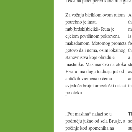
Tekst na ploči pored karte rute glasi
Za vožnju biciklom ovom rutom
A
potrebno je imati
th
mtb(brdski)bicikli- Ruta je
m
cijelom površinom pokrevena
is
makadamom. Motornog prometa
fr
gotovo da i nema, osim lokalnog
th
stanovništva koje obrađule
a 
maslinike. Maslinarstvo na otoka
st
Hvaru ima dugu tradiciju još od
a
antičkih vremena o čemu
a
svjedoče brojni arheološki ostaci
th
po otoku.
„Put maslina“ nalazi se u
Th
području južno od sela Brusje, a
so
počinje kod spomenika na
st