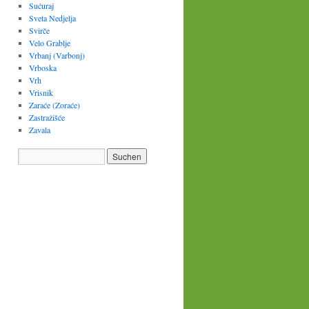
Sućuraj
Sveta Nedjelja
Svirče
Velo Grablje
Vrbanj (Varbonj)
Vrboska
Vrh
Vrisnik
Zaraće (Zoraće)
Zastražišće
Zavala