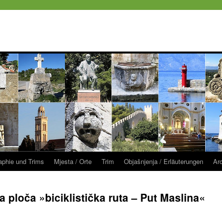
raphie und Trims
Mjesta / Orte
Trim
Objašnjenja / Erläuterungen
Ar
 ploča »biciklistička ruta – Put Maslina«