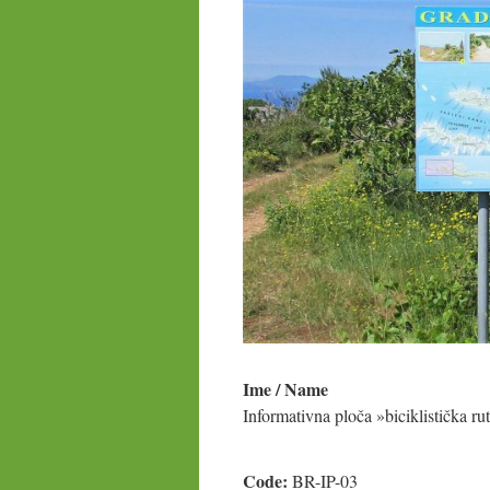
Ime / Name
Informativna ploča »biciklistička r
Code:
BR-IP-03