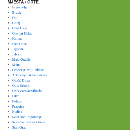
MJESTA / ORTE
Bogomolje
Brusje
Dol
Gdinj
Grad Hvar
Gromin Dolac
Humac
Ivan Dolac
Jagodna
Jelsa
Malo Grablje
Milna
Otočići (Hridi) Lukavci
Arhipelag paklenih otoka
Otočić Duga
Otok Šćedro
Otok Zečevo-Vrboske
Pitve
Poljica
Prapatna
Rudina
Selca kod Bogomolja
Selca kod Starog Grada
Stari Grad