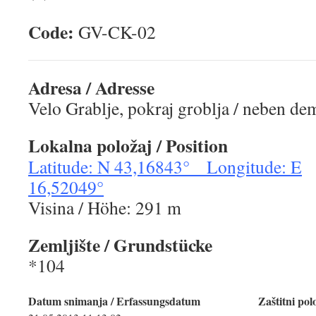
Code:
GV-CK-0
Adresa / Adresse
Velo Grablje, pokraj groblja / neben de
Lokalna položaj / Position
Latitude: N 43,16843° Longitude: E
16,52049°
Visina / Höhe: 291 m
Zemljište / Grundstücke
*104
Datum snimanja / Erfassungsdatum
Zaštitni pol