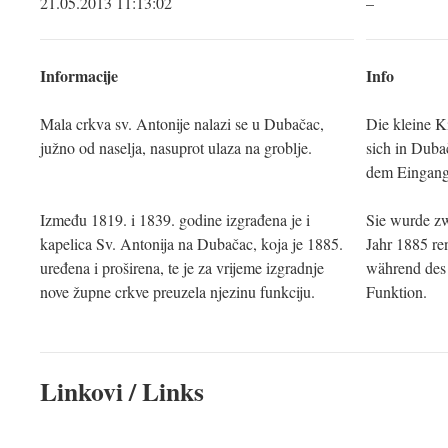
21.05.2013 11:13:02
–
Informacije
Info
Mala crkva sv. Antonije nalazi se u Dubačac,
Die kleine K
južno od naselja, nasuprot ulaza na groblje.
sich in Duba
dem Eingang
Između 1819. i 1839. godine izgrađena je i
Sie wurde zw
kapelica Sv. Antonija na Dubačac, koja je 1885.
Jahr 1885 re
uređena i proširena, te je za vrijeme izgradnje
während des 
nove župne crkve preuzela njezinu funkciju.
Funktion.
Linkovi / Links
–