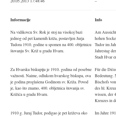
20.05.2013 17:48:46
–
Informacije
Info
Na vidikovcu Sv. Rok je stoj na visokoj bazi
Am Aussichts
jednog od pet kamenih križa, postavljen Jurja
hohen Sockel
Tudora 1910. godine u spomen na 400. obljetnicu
Tudor im Ja
štovanju Sv. Križ u gradu Hvaru.
Jahrestag de
Stadt Hvar er
Za Hvarsku biskupiju je 1910. godina od posebne
Für die Diöz
važnosti. Naime, odlukom hvarskog biskupa, ova
Bedeutung. N
je godina proglašena Godinom sv. Križa. Povod
Bischofs von
je, kao što znamo, 400. obljetnica štovanja sv.
des hl. Kreu
Križića u gradu Hvaru.
wissen, der 
Kreuzes in d
1910 g. Juraj Tudor, podigao je pet križeva oko
Im Jahre 191