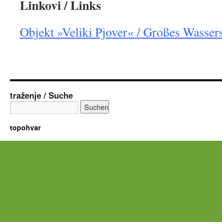
Linkovi / Links
Objekt »Veliki Pjover« / Großes Wasse
traženje / Suche
topohvar