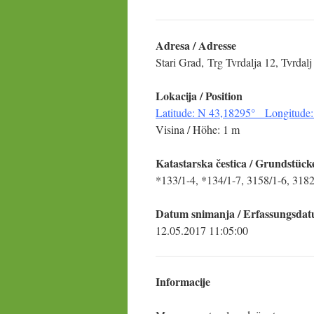
Adresa / Adresse
Stari Grad, Trg Tvrdalja 12, Tvrdalj
Lokacija / Position
Latitude: N 43,18295° Longitude:
Visina / Höhe: 1 m
Katastarska čestica / Grundstück
*133/1-4, *134/1-7, 3158/1-6, 318
Datum snimanja / Erfassungsda
12.05.2017 11:05:00
Informacije