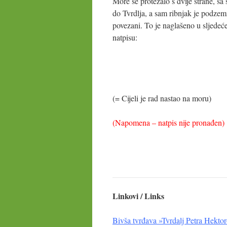
More se protezalo s dvije strane, sa 
do Tvrdlja, a sam ribnjak je podze
povezani. To je naglašeno u sljede
natpisu:
(= Cijeli je rad nastao na moru)
(Napomena – natpis nije pronađen)
Linkovi / Links
Bivša tvrđava »Tvrdalj Petra Hekto