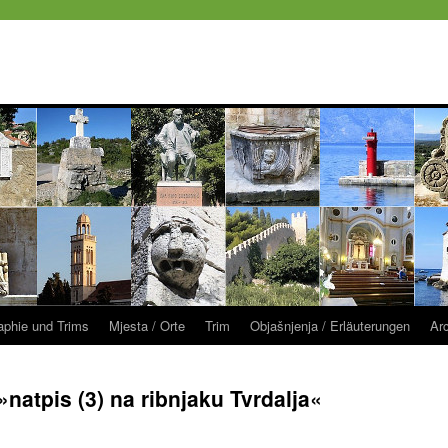
raphie und Trims
Mjesta / Orte
Trim
Objašnjenja / Erläuterungen
Ar
natpis (3) na ribnjaku Tvrdalja«