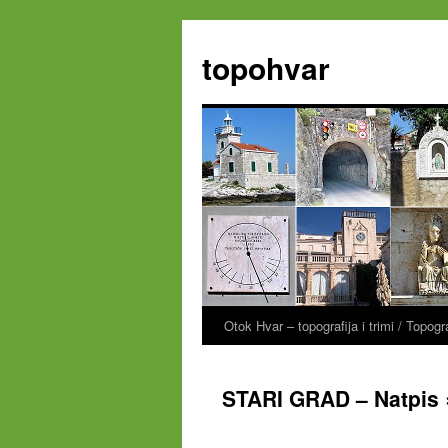
Zum
Inhalt
topohvar
springen
Otok Hvar – topografija i trimi / Topog
STARI GRAD – Natpis »