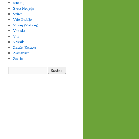
Sućuraj
Sveta Nedjelja
Svirče
Velo Grablje
Vrbanj (Varbonj)
Vrboska
Vrh
Vrisnik
Zaraće (Zoraće)
Zastražišće
Zavala