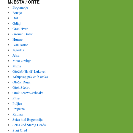
MJESTA / ORTE
Bogomolje
Brusje
Dol
Gdinj
Grad Hvar
Gromin Dolac
Humac
Ivan Dolac
Jagodna
Jelsa
Malo Grablje
Milna
Otočići (Hridi) Lukavci
Arhipelag paklenih otoka
Otočić Duga
Otok Šćedro
Otok Zečevo-Vrboske
Pitve
Poljica
Prapatna
Rudina
Selca kod Bogomolja
Selca kod Starog Grada
Stari Grad