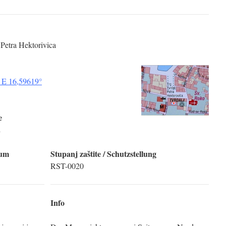
 Petra Hektorivica
 E 16,59619°
e
2
tum
Stupanj zaštite / Schutzstellung
RST-0020
Info