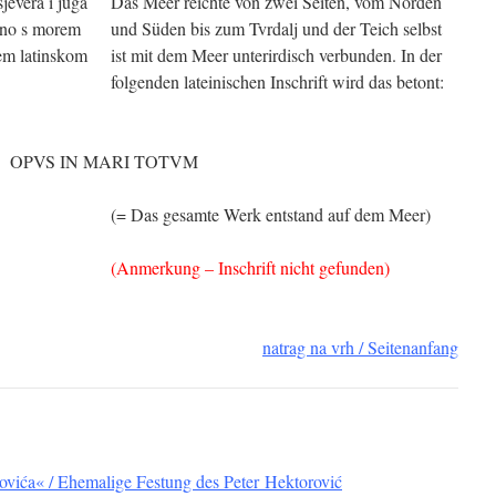
sjevera i juga
Das Meer reichte von zwei Seiten, vom Norden
mno s morem
und Süden bis zum Tvrdalj und der Teich selbst
ćem latinskom
ist mit dem Meer unterirdisch verbunden. In der
folgenden lateinischen Inschrift wird das betont:
OPVS IN MARI TOTVM
(= Das gesamte Werk entstand auf dem Meer)
(Anmerkung – Inschrift nicht gefunden)
natrag na vrh / Seitenanfang
rovića« / Ehemalige Festung des Peter Hektorović