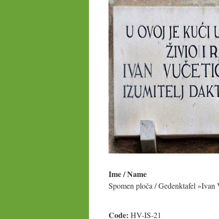
Ime / Name
Spomen ploča / Gedenktafel »Ivan 
Code:
HV-IS-