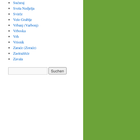
Sućuraj
Sveta Nedjelja
Svirče
Velo Grablje
Vrbanj (Varbonj)
Vrboska
Vrh
Vrisnik
Zaraće (Zoraće)
Zastražišće
Zavala