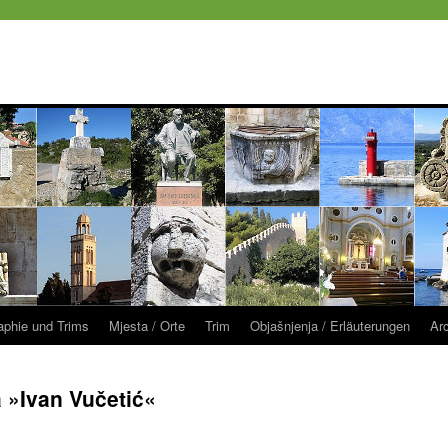
raphie und Trims
Mjesta / Orte
Trim
Objašnjenja / Erläuterungen
Ar
»Ivan Vučetić«