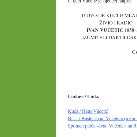
U kući Vučetić je sljedeći natpis:
U OVOJ JE KUĆI U MLA
ŽIVIO I RADIO
IVAN VUČETIĆ
1858-
IZUMITELJ DAKTILOSK
C
Linkovi / Links
Kuća / Haus Vučetić
Bista / Büste »Ivan Vučetić« (mehr 
Spomen ploča
»Ivan Vučetić«
na Ri