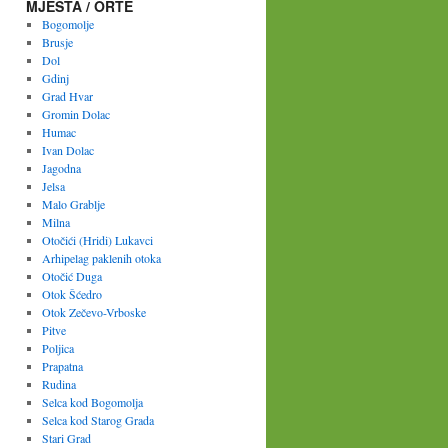
MJESTA / ORTE
Bogomolje
Brusje
Dol
Gdinj
Grad Hvar
Gromin Dolac
Humac
Ivan Dolac
Jagodna
Jelsa
Malo Grablje
Milna
Otočići (Hridi) Lukavci
Arhipelag paklenih otoka
Otočić Duga
Otok Šćedro
Otok Zečevo-Vrboske
Pitve
Poljica
Prapatna
Rudina
Selca kod Bogomolja
Selca kod Starog Grada
Stari Grad