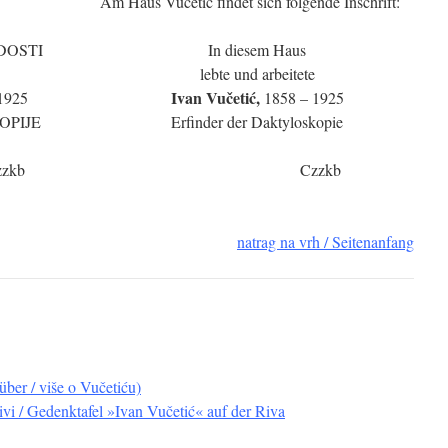
Am Haus Vučetić findet sich folgende Inschrift:
DOSTI
In diesem Haus
lebte und arbeitete
Ivan Vučetić,
1925
1858 – 1925
OPIJE
Erfinder der Daktyloskopie
zzkb
Czzkb
natrag na vrh / Seitenanfang
über / više o Vučetiću)
vi / Gedenktafel »Ivan Vučetić« auf der Riva