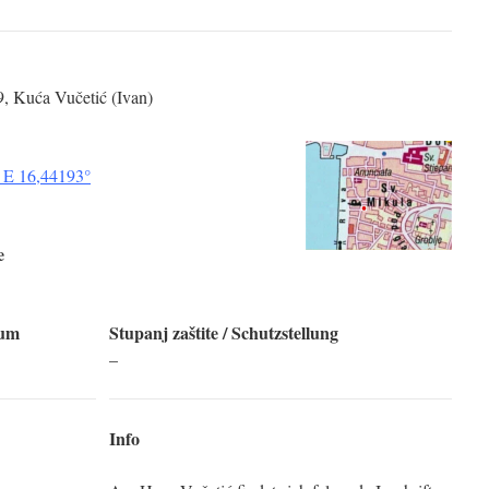
, Kuća Vučetić (Ivan)
 E 16,44193°
e
tum
Stupanj zaštite
/ Schutzstellung
–
Info