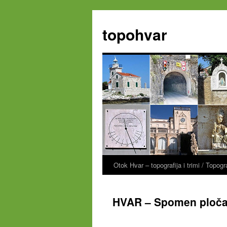
Zum
Inhalt
topohvar
springen
Otok Hvar – topografija i trimi / Topog
HVAR – Spomen ploča 