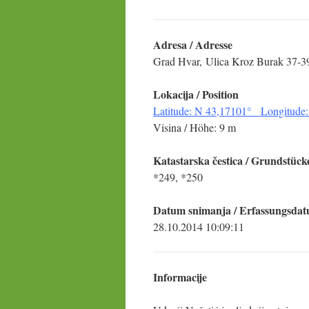
Adresa / Adresse
Grad Hvar, Ulica Kroz Burak 37-39
Lokacija
/ Position
Latitude: N 43,17101° Longitude:
Visina / Höhe: 9 m
Katastarska čestica
/ Grundstück
*249, *250
Datum snimanja / Erfassungsda
28.10.2014 10:09:11
Informacije