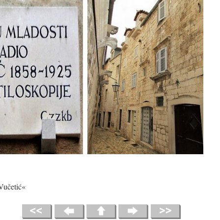
Vučetić«
21