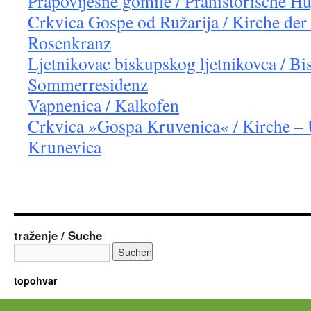
Prapovijesne gomile / Prähistorische H
Crkvica Gospe od Ružarija / Kirche der
Rosenkranz
Ljetnikovac biskupskog ljetnikovca / Bi
Sommerresidenz
Vapnenica / Kalkofen
Crkvica »Gospa Kruvenica« / Kirche – 
Krunevica
traženje / Suche
topohvar