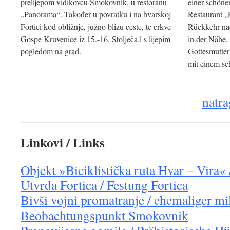
prelijepom vidikovcu Smokovnik, u restoranu
einer schöne
„Panorama“. Također u povratku i na hvarskoj
Restaurant „
Fortici kod obližnje, južno blizu ceste, te crkve
Rückkehr nac
Gospe Kruvenice iz 15.-16. Stolječa,l s lijepim
in der Nähe, 
pogledom na grad.
Gottesmutter
mit einem sc
natra
Linkovi / Links
Objekt »Biciklistička ruta Hvar – Vira«
Utvrda Fortica / Festung Fortica
Bivši vojni promatranje / ehemaliger mil
Beobachtungspunkt Smokovnik