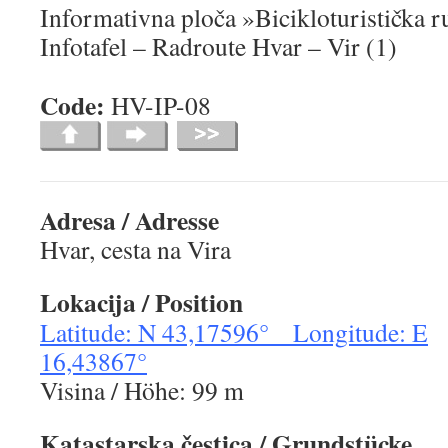
Informativna ploča »Bicikloturistička ru
Infotafel – Radroute Hvar – Vir (1)
Code:
HV-IP-0
Adresa / Adresse
Hvar, cesta na Vira
Lokacija
/ Position
Latitude: N 43,17596° Longitude: E
16,43867°
Visina / Höhe: 99 m
Katastarska čestica
/ Grundstücke