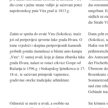
dio ceste s južne strane vidljiv je sačuvani potez
das renommi
napoleonskog puta Vira grad iz 1813.g.
umgebaut. Ent
südlich ist 
die Straße V
Zatim se spušta do uvale Vira (Sokolica), inače
Dann geht es
još od pretpovijesi sjeverne luke grada Hvara. O
(Sokolica), s
tome svjedoči i skupina pretpovijesnih kamenih
Hafen von Hv
grobnih gomila (tumulusa) u blizini auto-kampa
prähistorisc
„Vira“. U samoj uvali, koja je danas ribarska luka
des Autocamp
grada Hvara, nalazi se ostaci crkvice Gospe od
der Fischerha
Ružarija iz 1596.g. i biskupskog ljetnikovca iz 17-
Überreste de
18-st., te sačuvani primjerak vapnenice,
Rosenkranz a
građevine otočke tradicijske arhitekture.
Sommerresid
und eine erh
Gebäude tradi
Odmorizi se može u uvali, a osobito na
Sie können s