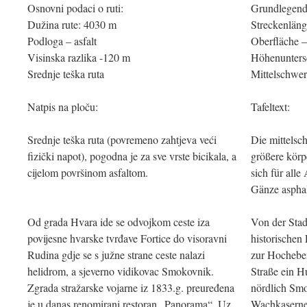
Osnovni podaci o ruti:
Grundlegende
Dužina rute: 4030 m
Streckenlän
Podloga – asfalt
Oberfläche –
Visinska razlika -120 m
Höhenunters
Srednje teška ruta
Mittelschwe
Natpis na ploču:
Tafeltext:
Srednje teška ruta (povremeno zahtjeva veći
Die mittelsc
fizički napot), pogodna je za sve vrste bicikala, a
größere körp
cijelom površinom asfaltom.
sich für alle
Gänze asphalt
Od grada Hvara ide se odvojkom ceste iza
Von der Stad
povijesne hvarske tvrđave Fortice do visoravni
historischen 
Rudina gdje se s južne strane ceste nalazi
zur Hocheben
helidrom, a sjeverno vidikovac Smokovnik.
Straße ein H
Zgrada stražarske vojarne iz 1833.g. preuređena
nördlich Smo
je u danas renomirani restoran „Panorama“. Uz
Wachkaserne