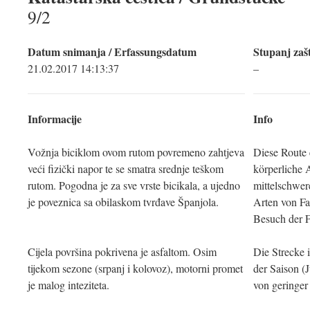
9/2
Datum snimanja / Erfassungsdatum
Stupanj zašt
21.02.2017 14:13:37
–
Informacije
Info
Vožnja biciklom ovom rutom povremeno zahtjeva
Diese Route 
veći fizički napor te se smatra srednje teškom
körperliche 
rutom. Pogodna je za sve vrste bicikala, a ujedno
mittelschwere
je poveznica sa obilaskom tvrđave Španjola.
Arten von Fa
Besuch der F
Cijela površina pokrivena je asfaltom. Osim
Die Strecke i
tijekom sezone (srpanj i kolovoz), motorni promet
der Saison (
je malog inteziteta.
von geringer 